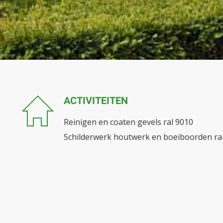
HOMEPAGE
DAKREINIGING EN -COATING
GEVELREINIGING EN -COATING
SCHILDERWERK BUITEN
ACTIVITEITEN
OVER ONS
Reinigen en coaten gevels ral 9010
CONTACT
Schilderwerk houtwerk en boeiboorden ra