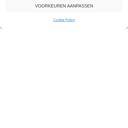
onderdelen zijn heel belangrijk voor de uitstraling en
VOORKEUREN AANPASSEN
sfeer van uw interieur.
Cookie Policy
Meer informatie >
COMPLETE METAMORFOSE
Om u pand weer een hele nieuwe uitstraling te geven,
is het niet nodig om bijvoorbeeld het dak te
vervangen of alle muren te schilderen. Met het
reinigen en coaten van gevels, daken en houtwerk,
komt u al een heel eind.