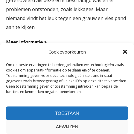
gerenoveerd als deze echt beschadigd was en er
problemen ontstonden, zoals lekkages. Maar
niemand vindt het leuk tegen een grauw en vies pand
aan te kijken.
Meer informatie >
Cookievoorkeuren
Om de beste ervaringen te bieden, gebruiken we technologieën zoals
cookies om apparaat-informatie op te slaan en/of te openen.
Toestemming geven voor deze technologieën stelt ons in staat
gegevens zoals browsegedrag of unieke ID's op deze site te verwerken.
Geen toestemming geven of toestemming intrekken kan bepaalde
functies en kenmerken negatief beïnvloeden.
SCHILDERWERK BUITEN
U kunt bij Gevel&Dak terecht voor het schilderen van
TOESTAAN
het houtwerk aan de binnenkant van uw pand. Denk
aan deurposten, plinten en trapleuningen. Deze
AFWIJZEN